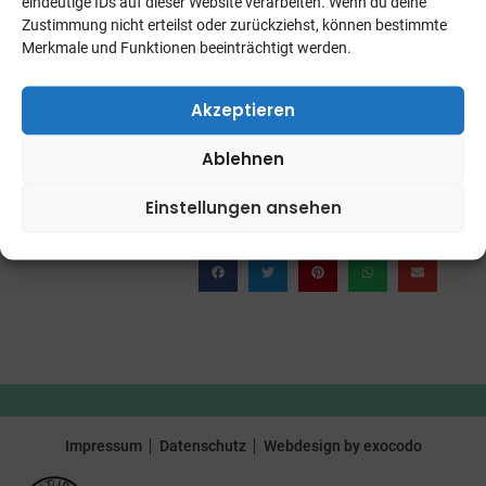
eindeutige IDs auf dieser Website verarbeiten. Wenn du deine
01 August, 2019
Zustimmung nicht erteilst oder zurückziehst, können bestimmte
Merkmale und Funktionen beeinträchtigt werden.
2019 war ein voller Erfolg!
Akzeptieren
Ablehnen
Einstellungen ansehen
BEITRAG TEILEN
Impressum
Datenschutz
Webdesign by exocodo