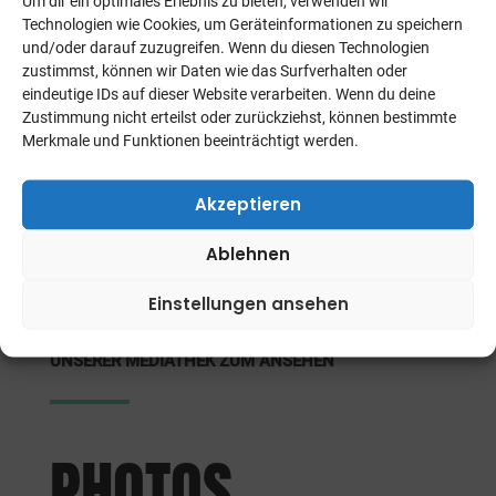
Um dir ein optimales Erlebnis zu bieten, verwenden wir
Auf der Veranstaltung gelten die Covid-Regelungen:
Technologien wie Cookies, um Geräteinformationen zu speichern
und/oder darauf zuzugreifen. Wenn du diesen Technologien
Es gilt die 3G Regel (Getestet – Geimpft – Genesen).
zustimmst, können wir Daten wie das Surfverhalten oder
Vor Ort gibt es keine Test-Möglichkeit.
eindeutige IDs auf dieser Website verarbeiten. Wenn du deine
Zustimmung nicht erteilst oder zurückziehst, können bestimmte
Bei Nachweis gibt es ein Bändchen mit dem ihr
Merkmale und Funktionen beeinträchtigt werden.
Getränke kaufen könnt.
Zusätzlich gelten die zum Zeitpunkt der
Akzeptieren
Veranstaltung geltenden Vorschriften hinsichtlich
Corona-Maßnahmen.
Ablehnen
Einstellungen ansehen
DAS GANZE VIDEO GIBTS NACH DER PREMIERE IN
UNSERER MEDIATHEK ZUM ANSEHEN
PHOTOS