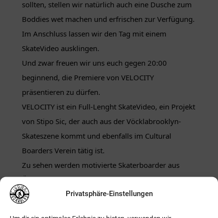
sollten, stellen wir natürlich auch eine Dusche zum
Boddies wet machen und erfrischen zur Verfügung.
Im Anschluss lassen wir den Tag mit einem
SkateVideo ausklingen.
Und zwar freuen wir uns euch gegen 20:00
beginnend, die Premiere von VELOCITY
präsentieren zu dürfen.
VELOCITY ist ein Full-Lenght SkateVideo, ein Projekt
von Stipo Sic, der auch aus der Vöcklabrooklyn-
Skateszene kommt und ebenfalls im Cultural
Boarders Verein tätig ist.
Zu sehen werden motivierte Skaterboarder aus
Österreich sein, die diesen Sport aus Leidenschaft
Privatsphäre-Einstellungen
und Spaß ausüben. Der ein oder andere unter euch
werden paar Gesichter wsl auch kennen
.