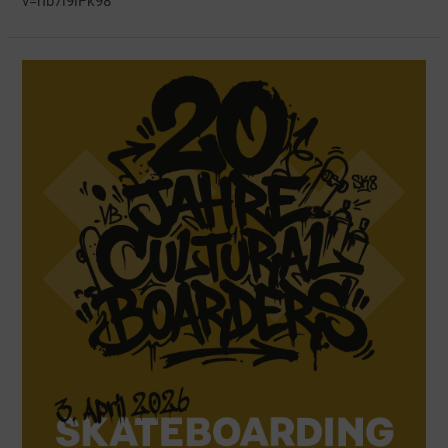
v=rIb7l9lPk98