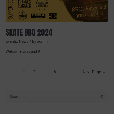
SKATE BBQ 2024
Events
,
News
/ By
admin
Welcome to round 9
1
2
…
6
Next Page
→