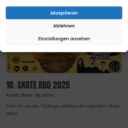
Akzeptieren
Ablehnen
Einstellungen ansehen
10. SKATE BBQ 2025
Events
,
News
/ By
admin
Feier mit uns das 10-jährige Jubiläum des legendären Skate
BBQs!