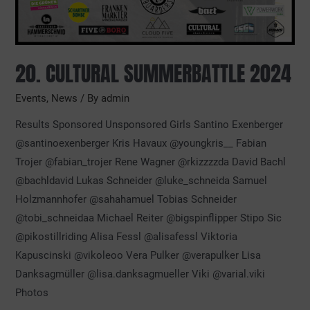
20. CULTURAL SUMMERBATTLE 2024
Events
,
News
/ By
admin
Results Sponsored Unsponsored Girls Santino Exenberger
@santinoexenberger Kris Havaux @youngkris__ Fabian
Trojer @fabian_trojer Rene Wagner @rkizzzzda David Bachl
@bachldavid Lukas Schneider @luke_schneida Samuel
Holzmannhofer @sahahamuel Tobias Schneider
@tobi_schneidaa Michael Reiter @bigspinflipper Stipo Sic
@pikostillriding Alisa Fessl @alisafessl Viktoria
Kapuscinski @vikoleoo Vera Pulker @verapulker Lisa
Danksagmüller @lisa.danksagmueller Viki @varial.viki
Photos