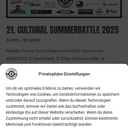
21. CULTURAL SUMMERBATTLE 2025
Events
/ By
admin
Results Young Guns Unsponsored Girls Sponsored
@elistr518 🥇 David Sack 🥈 Elias Schwarzmüller 🥉
Valentin Höfler Flo Magerer Emil Mazur Luis Mazur
Privatsphäre-Einstellungen
@tobi_schneidaa 🥇 @tobiasingelsberger 🥈 @pikostillriding
🥉 @steff0r87 @mani.fuerthauer @manuelseifriedsberger
Um dir ein optimales Erlebnis zu bieten, verwenden wir
@georg_naderer @ka1380 @elistr518 @gibdunkzz
Technologien wie Cookies, um Geräteinformationen zu speichern
@vikoleoo 🥇 @verapulker 🥈 @lisaa_dank 🥉 @viki.mayerr
und/oder darauf zuzugreifen. Wenn du diesen Technologien
@santinoexenberger 🥇 @youngkris__ 🥈 @lennipfeiffer 🥉
zustimmst, können wir Daten wie das Surfverhalten oder
eindeutige IDs auf dieser Website verarbeiten. Wenn du deine
@fabian_trojer @marcokada
Zustimmung nicht erteilst oder zurückziehst, können bestimmte
Merkmale und Funktionen beeinträchtigt werden.